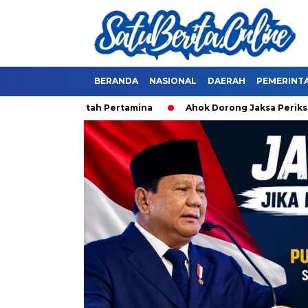
BERANDA
NASIONAL
DAERAH
PEMERINT
Ahok Dorong Jaksa Periksa Erick Thohir dan Jok