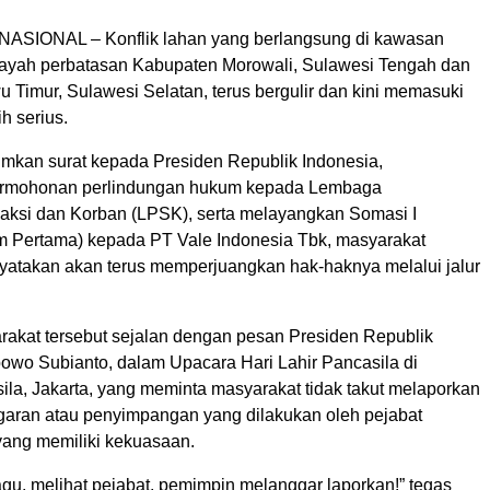
ASIONAL – Konflik lahan yang berlangsung di kawasan
ayah perbatasan Kabupaten Morowali, Sulawesi Tengah dan
 Timur, Sulawesi Selatan, terus bergulir dan kini memasuki
h serius.
imkan surat kepada Presiden Republik Indonesia,
rmohonan perlindungan hukum kepada Lembaga
aksi dan Korban (LPSK), serta melayangkan Somasi I
 Pertama) kepada PT Vale Indonesia Tbk, masyarakat
atakan akan terus memperjuangkan hak-haknya melalui jalur
akat tersebut sejalan dengan pesan Presiden Republik
bowo Subianto, dalam Upacara Hari Lahir Pancasila di
la, Jakarta, yang meminta masyarakat tidak takut melaporkan
aran atau penyimpangan yang dilakukan oleh pejabat
ang memiliki kekuasaan.
gu, melihat pejabat, pemimpin melanggar laporkan!” tegas