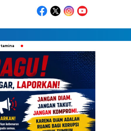
ong Jaksa Periksa Erick Thohir dan Jokowi soal Dugaan Korupsi 