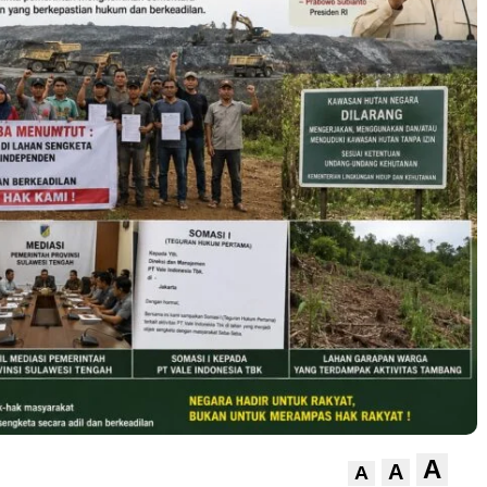
A
A
A