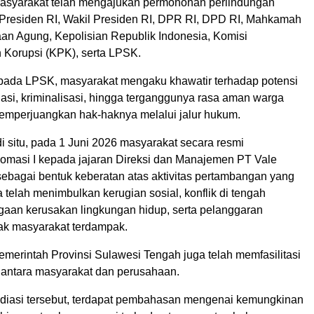
asyarakat telah mengajukan permohonan perlindungan
residen RI, Wakil Presiden RI, DPR RI, DPD RI, Mahkamah
an Agung, Kepolisian Republik Indonesia, Komisi
Korupsi (KPK), serta LPSK.
pada LPSK, masyarakat mengaku khawatir terhadap potensi
dasi, kriminalisasi, hingga terganggunya rasa aman warga
mperjuangkan hak-haknya melalui jalur hukum.
di situ, pada 1 Juni 2026 masyarakat secara resmi
masi I kepada jajaran Direksi dan Manajemen PT Vale
sebagai bentuk keberatan atas aktivitas pertambangan yang
telah menimbulkan kerugian sosial, konflik di tengah
gaan kerusakan lingkungan hidup, serta pelanggaran
ak masyarakat terdampak.
merintah Provinsi Sulawesi Tengah juga telah memfasilitasi
 antara masyarakat dan perusahaan.
diasi tersebut, terdapat pembahasan mengenai kemungkinan