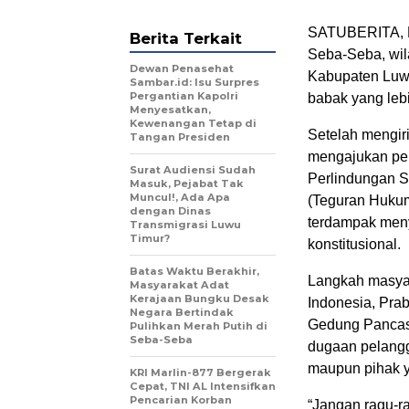
SATUBERITA, N
Berita Terkait
Seba-Seba, wil
Dewan Penasehat
Kabupaten Luwu
Sambar.id: Isu Surpres
Pergantian Kapolri
babak yang lebi
Menyesatkan,
Kewenangan Tetap di
Setelah mengir
Tangan Presiden
mengajukan pe
Surat Audiensi Sudah
Perlindungan S
Masuk, Pejabat Tak
Muncul!, Ada Apa
(Teguran Hukum
dengan Dinas
terdampak meny
Transmigrasi Luwu
Timur?
konstitusional.
Batas Waktu Berakhir,
Langkah masyar
Masyarakat Adat
Kerajaan Bungku Desak
Indonesia, Pra
Negara Bertindak
Gedung Pancasi
Pulihkan Merah Putih di
Seba-Seba
dugaan pelangg
maupun pihak y
KRI Marlin-877 Bergerak
Cepat, TNI AL Intensifkan
Pencarian Korban
“Jangan ragu-ra