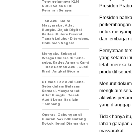
Tenggelamnya KLM
Presiden Prab
Nurul Salsa 01 di
Perairan Selayar
Presiden bahka
Tak Akui Klaim
perkembangan te
Masyarakat Adat
Bungku, Jejak Digital
untuk menyampa
Kades Ululere Disorot;
dan lembaga n
Tanah Leluhur Diterobos,
Dokumen Negara
Pernyataan ter
Mengaku Sebagai
yang selama in
Warga Ululere di Seba-
seba, Kades Arman: Kami
telah mereka k
Tidak Pernah Akui, Gusti
Riadi Angkat Bicara
produktif seper
PT Vale Tak Akui Seba-
Menurut dokume
Seba dalam Balasan
mengklaim seba
Somasi, Masyarakat
Adat Bungku Desak
aktivitas pert
Audit Legalitas Izin
Tambang
yang dianggap 
Operasi Gabungan di
Tidak hanya it
Buaran, 547.880 Batang
lahan garapan 
Rokok Ilegal Diamankan
masyarakat.