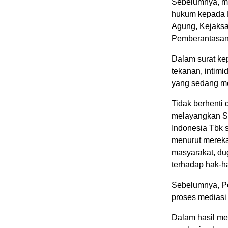
Sebelumnya, m
hukum kepada P
Agung, Kejaksa
Pemberantasan 
Dalam surat ke
tekanan, intimi
yang sedang me
Tidak berhenti 
melayangkan So
Indonesia Tbk 
menurut mereka 
masyarakat, du
terhadap hak-h
Sebelumnya, Pe
proses mediasi
Dalam hasil me