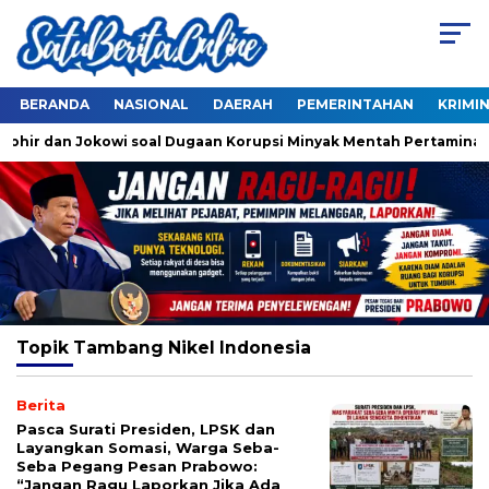
BERANDA
NASIONAL
DAERAH
PEMERINTAHAN
KRIMI
hohir dan Jokowi soal Dugaan Korupsi Minyak Mentah Pertamina
Topik
Tambang Nikel Indonesia
Berita
Pasca Surati Presiden, LPSK dan
Layangkan Somasi, Warga Seba-
Seba Pegang Pesan Prabowo:
“Jangan Ragu Laporkan Jika Ada