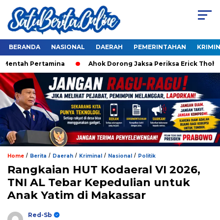
BERANDA
NASIONAL
DAERAH
PEMERINTAHAN
KRIMI
entah Pertamina
Ahok Dorong Jaksa Periksa Erick Thohir d
/
/
/
/
/
Home
Berita
Daerah
Kriminal
Nasional
Politik
Rangkaian HUT Kodaeral VI 2026,
TNI AL Tebar Kepedulian untuk
Anak Yatim di Makassar
Red-Sb