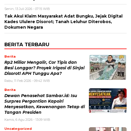
Senin, 13 Juli 2026 - 07:15 WIB
Tak Akui Klaim Masyarakat Adat Bungku, Jejak Digital
Kades Ululere Disorot; Tanah Leluhur Diterobos,
Dokumen Negara
BERITA TERBARU
Berita
Rp2 Miliar Mengalir, Cor Tipis dan
Besi Longgar? Proyek Irigasi di Sinjai
Disorot! APH Tunggu Apa?
Rabu, 11 Feb 2026 - 09:42 WIB
Berita
Dewan Penasehat Sambar.id: Isu
Surpres Pergantian Kapolri
Menyesatkan, Kewenangan Tetap di
Tangan Presiden
Kamis, 6 Agu 2026 - 13:09 WIB
Uncategorized