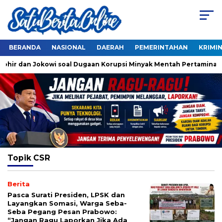
BERANDA
NASIONAL
DAERAH
PEMERINTAHAN
KRIMI
hohir dan Jokowi soal Dugaan Korupsi Minyak Mentah Pertamina
Topik
CSR
Berita
Pasca Surati Presiden, LPSK dan
Layangkan Somasi, Warga Seba-
Seba Pegang Pesan Prabowo:
“Jangan Ragu Laporkan Jika Ada