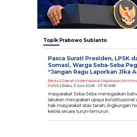
Topik
Prabowo Subianto
Pasca Surati Presiden, LPSK 
Somasi, Warga Seba-Seba Pe
“Jangan Ragu Laporkan Jika 
Berita
|
Daerah
|
Internasional
|
Kejaksaan
|
Krimina
Politik
| Rabu, 3 Juni 2026 - 07:16 WIB
masyarakat Seba-Seba menegaskan bahw
lakukan merupakan upaya konstitusiona
hak masyarakat atas tanah, lingkungan 
kelola secara turun-temurun.