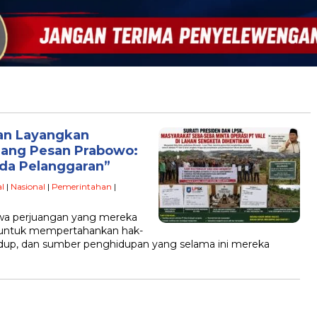
dan Layangkan
gang Pesan Prabowo:
Ada Pelanggaran”
l
|
Nasional
|
Pemerintahan
|
a perjuangan yang mereka
l untuk mempertahankan hak-
hidup, dan sumber penghidupan yang selama ini mereka