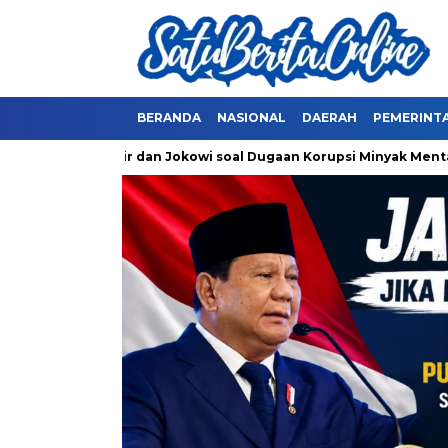
BERANDA
NASIONAL
DAERAH
PEMERINT
ksa Erick Thohir dan Jokowi soal Dugaan Korupsi Minyak Mentah 