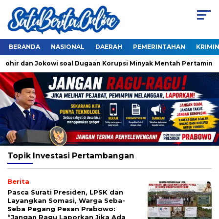
BERANDA
NASIONAL
DAERAH
PEMERINTAHAN
KRIMI
Thohir dan Jokowi soal Dugaan Korupsi Minyak Mentah Pertamina
Topik
Investasi Pertambangan
Berita
Pasca Surati Presiden, LPSK dan
Layangkan Somasi, Warga Seba-
Seba Pegang Pesan Prabowo:
“Jangan Ragu Laporkan Jika Ada