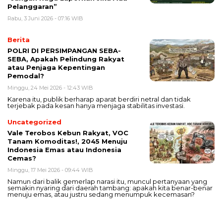
Pelanggaran”
Rabu, 3 Juni 2026 - 07:16 WIB
Berita
POLRI DI PERSIMPANGAN SEBA-
SEBA, Apakah Pelindung Rakyat
atau Penjaga Kepentingan
Pemodal?
Minggu, 24 Mei 2026 - 12:43 WIB
Karena itu, publik berharap aparat berdiri netral dan tidak
terjebak pada kesan hanya menjaga stabilitas investasi.
Uncategorized
Vale Terobos Kebun Rakyat, VOC
Tanam Komoditas!, 2045 Menuju
Indonesia Emas atau Indonesia
Cemas?
Minggu, 17 Mei 2026 - 09:44 WIB
Namun dari balik gemerlap narasi itu, muncul pertanyaan yang
semakin nyaring dari daerah tambang: apakah kita benar-benar
menuju emas, atau justru sedang menumpuk kecemasan?