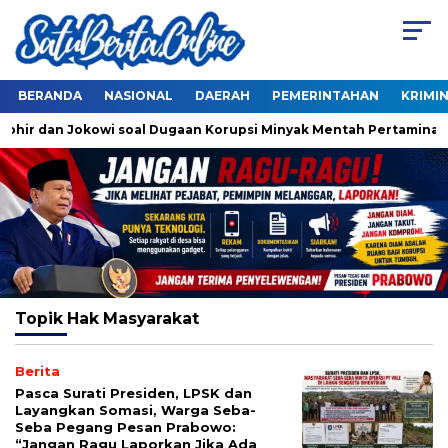
BERANDA
NASIONAL
DAERAH
PEMERINTAHAN
KRIMI
hohir dan Jokowi soal Dugaan Korupsi Minyak Mentah Pertamina
Topik
Hak Masyarakat
Berita
Pasca Surati Presiden, LPSK dan
Layangkan Somasi, Warga Seba-
Seba Pegang Pesan Prabowo:
“Jangan Ragu Laporkan Jika Ada