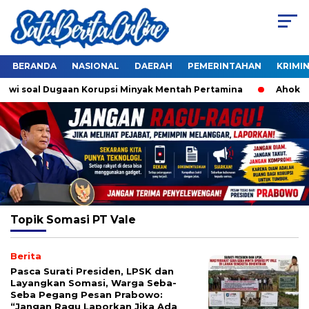
BERANDA
NASIONAL
DAERAH
PEMERINTAHAN
KRIMI
kowi soal Dugaan Korupsi Minyak Mentah Pertamina
Ahok Do
Topik
Somasi PT Vale
Berita
Pasca Surati Presiden, LPSK dan
Layangkan Somasi, Warga Seba-
Seba Pegang Pesan Prabowo:
“Jangan Ragu Laporkan Jika Ada