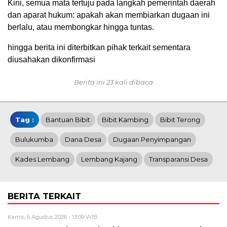
Kini, semua mata tertuju pada langkah pemerintah daerah
dan aparat hukum: apakah akan membiarkan dugaan ini
berlalu, atau membongkar hingga tuntas.
hingga berita ini diterbitkan pihak terkait sementara
diusahakan dikonfirmasi
Berita ini 23 kali dibaca
Tag :
Bantuan Bibit
Bibit Kambing
Bibit Terong
Bulukumba
Dana Desa
Dugaan Penyimpangan
Kades Lembang
Lembang Kajang
Transparansi Desa
BERITA TERKAIT
Kamis, 6 Agustus 2026 - 13:09 WIB