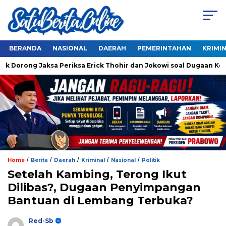
BERANDA
NASIONAL
DAERAH
PEMERINTAHAN
KRIMI
Dorong Jaksa Periksa Erick Thohir dan Jokowi soal Dugaan Korup
/
/
/
/
/
Home
Berita
Daerah
Kriminal
Nasional
Politik
Setelah Kambing, Terong Ikut
Dilibas?, Dugaan Penyimpangan
Bantuan di Lembang Terbuka?
Red-Sb