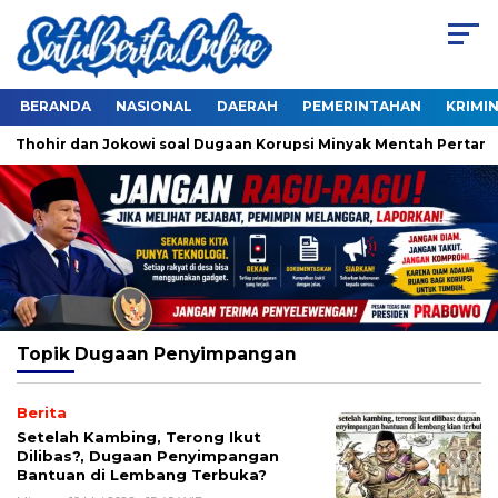
BERANDA
NASIONAL
DAERAH
PEMERINTAHAN
KRIMI
ck Thohir dan Jokowi soal Dugaan Korupsi Minyak Mentah Pertami
Topik
Dugaan Penyimpangan
Berita
Setelah Kambing, Terong Ikut
Dilibas?, Dugaan Penyimpangan
Bantuan di Lembang Terbuka?