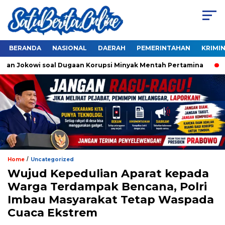
BERANDA
NASIONAL
DAERAH
PEMERINTAHAN
KRIMI
an Jokowi soal Dugaan Korupsi Minyak Mentah Pertamina
Ah
/
Home
Uncategorized
Wujud Kepedulian Aparat kepada
Warga Terdampak Bencana, Polri
Imbau Masyarakat Tetap Waspada
Cuaca Ekstrem