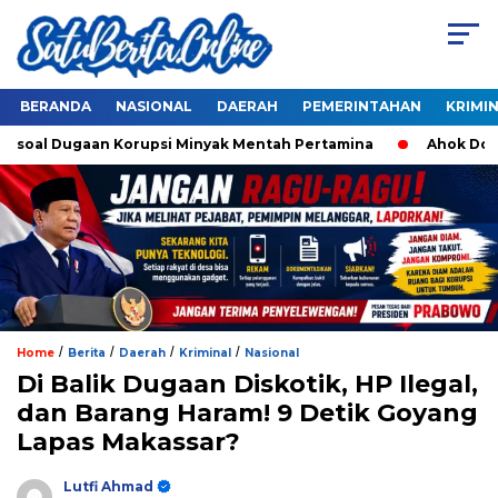
BERANDA
NASIONAL
DAERAH
PEMERINTAHAN
KRIMI
 soal Dugaan Korupsi Minyak Mentah Pertamina
Ahok Dorong
/
/
/
/
Home
Berita
Daerah
Kriminal
Nasional
Di Balik Dugaan Diskotik, HP Ilegal,
dan Barang Haram! 9 Detik Goyang
Lapas Makassar?
Lutfi Ahmad