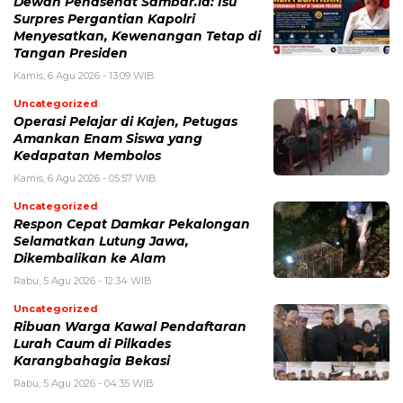
Dewan Penasehat Sambar.id: Isu
Surpres Pergantian Kapolri
Menyesatkan, Kewenangan Tetap di
Tangan Presiden
Kamis, 6 Agu 2026 - 13:09 WIB
Uncategorized
Operasi Pelajar di Kajen, Petugas
Amankan Enam Siswa yang
Kedapatan Membolos
Kamis, 6 Agu 2026 - 05:57 WIB
Uncategorized
Respon Cepat Damkar Pekalongan
Selamatkan Lutung Jawa,
Dikembalikan ke Alam
Rabu, 5 Agu 2026 - 12:34 WIB
Uncategorized
Ribuan Warga Kawal Pendaftaran
Lurah Caum di Pilkades
Karangbahagia Bekasi
Rabu, 5 Agu 2026 - 04:35 WIB