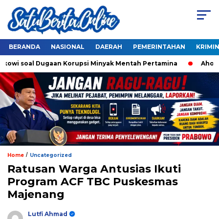
BERANDA
NASIONAL
DAERAH
PEMERINTAHAN
KRIMI
owi soal Dugaan Korupsi Minyak Mentah Pertamina
Ahok Dor
/
Home
Uncategorized
Ratusan Warga Antusias Ikuti
Program ACF TBC Puskesmas
Majenang
Lutfi Ahmad