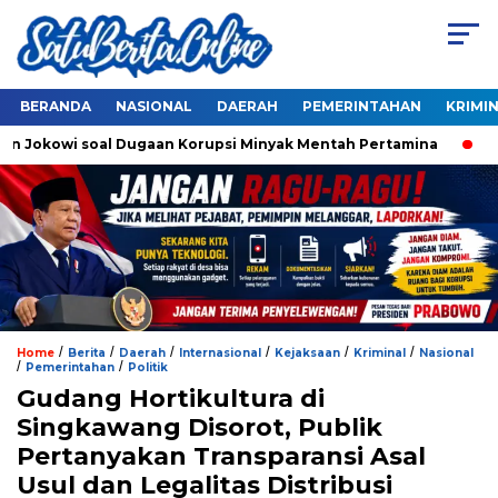
BERANDA
NASIONAL
DAERAH
PEMERINTAHAN
KRIMI
 Jokowi soal Dugaan Korupsi Minyak Mentah Pertamina
Ahok
/
/
/
/
/
/
Home
Berita
Daerah
Internasional
Kejaksaan
Kriminal
Nasional
/
/
Pemerintahan
Politik
Gudang Hortikultura di
Singkawang Disorot, Publik
Pertanyakan Transparansi Asal
Usul dan Legalitas Distribusi