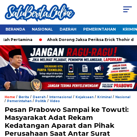
BERANDA
NASIONAL
DAERAH
PEMERINTAHAN
KRIMI
Ahok Dorong Jaksa Periksa Erick Thohir dan Jokowi soal Duga
/
/
/
/
/
/
Home
Berita
Daerah
Internasional
Kejaksaan
Kriminal
Nasional
/
/
/
Pemerintahan
Politik
Video
Pesan Prabowo Sampai ke Towuti:
Masyarakat Adat Rekam
Kedatangan Aparat dan Pihak
Perusahaan Saat Antar Surat