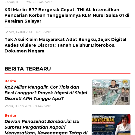
Kamis, 16 Juli 2026 - 15:49 WIB
KRI Marlin-877 Bergerak Cepat, TNI AL Intensifkan
Pencarian Korban Tenggelamnya KLM Nurul Salsa 01 di
Perairan Selayar
Senin, 13 Juli 2026 - 07:15 WIB
Tak Akui Klaim Masyarakat Adat Bungku, Jejak Digital
Kades Ululere Disorot; Tanah Leluhur Diterobos,
Dokumen Negara
BERITA TERBARU
Berita
Rp2 Miliar Mengalir, Cor Tipis dan
Besi Longgar? Proyek Irigasi di Sinjai
Disorot! APH Tunggu Apa?
Rabu, 11 Feb 2026 - 09:42 WIB
Berita
Dewan Penasehat Sambar.id: Isu
Surpres Pergantian Kapolri
Menyesatkan, Kewenangan Tetap di