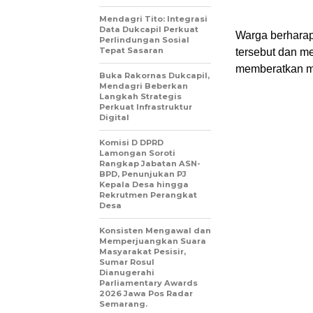
Mendagri Tito: Integrasi
Data Dukcapil Perkuat
Warga berharap
Perlindungan Sosial
Tepat Sasaran
tersebut dan m
memberatkan ma
Buka Rakornas Dukcapil,
Mendagri Beberkan
Langkah Strategis
Perkuat Infrastruktur
Digital
Komisi D DPRD
Lamongan Soroti
Rangkap Jabatan ASN-
BPD, Penunjukan PJ
Kepala Desa hingga
Rekrutmen Perangkat
Desa
Konsisten Mengawal dan
Memperjuangkan Suara
Masyarakat Pesisir,
Sumar Rosul
Dianugerahi
Parliamentary Awards
2026 Jawa Pos Radar
Semarang.