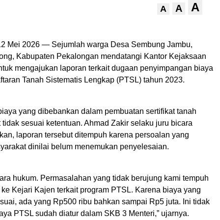
A
A
A
 12 Mei 2026 — Sejumlah warga Desa Sembung Jambu,
ong, Kabupaten Pekalongan mendatangi Kantor Kejaksaan
ntuk mengajukan laporan terkait dugaan penyimpangan biaya
taran Tanah Sistematis Lengkap (PTSL) tahun 2023.
biaya yang dibebankan dalam pembuatan sertifikat tanah
 tidak sesuai ketentuan. Ahmad Zakir selaku juru bicara
an, laporan tersebut ditempuh karena persoalan yang
yarakat dinilai belum menemukan penyelesaian.
gara hukum. Permasalahan yang tidak berujung kami tempuh
 ke Kejari Kajen terkait program PTSL. Karena biaya yang
esuai, ada yang Rp500 ribu bahkan sampai Rp5 juta. Ini tidak
iaya PTSL sudah diatur dalam SKB 3 Menteri,” ujarnya.