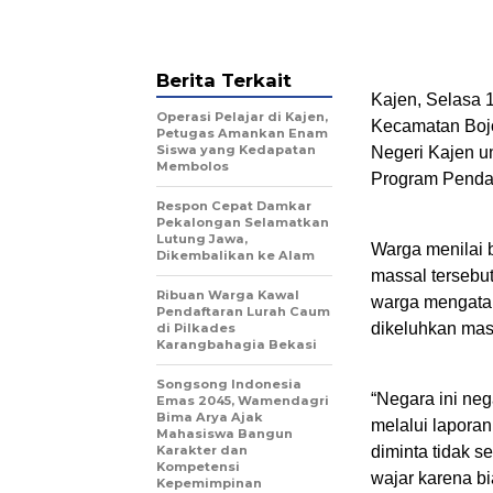
Berita Terkait
Kajen, Selasa
Operasi Pelajar di Kajen,
Kecamatan Boj
Petugas Amankan Enam
Siswa yang Kedapatan
Negeri Kajen u
Membolos
Program Pendaf
Respon Cepat Damkar
Pekalongan Selamatkan
Lutung Jawa,
Warga menilai 
Dikembalikan ke Alam
massal tersebut
Ribuan Warga Kawal
warga mengatak
Pendaftaran Lurah Caum
dikeluhkan mas
di Pilkades
Karangbahagia Bekasi
Songsong Indonesia
“Negara ini ne
Emas 2045, Wamendagri
Bima Arya Ajak
melalui laporan
Mahasiswa Bangun
Karakter dan
diminta tidak s
Kompetensi
wajar karena b
Kepemimpinan