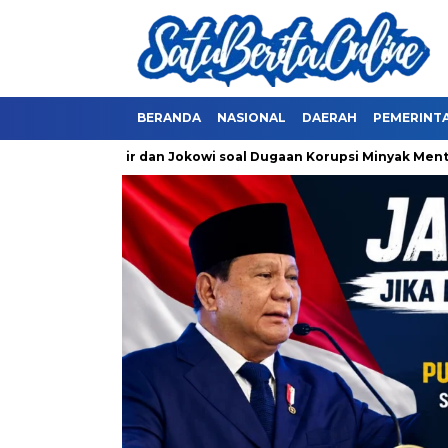
BERANDA
NASIONAL
DAERAH
PEMERINT
rick Thohir dan Jokowi soal Dugaan Korupsi Minyak Mentah Pert