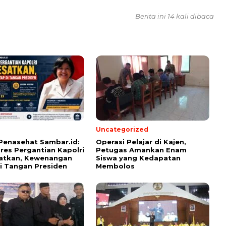
Berita ini 14 kali dibaca
Uncategorized
Penasehat Sambar.id:
Operasi Pelajar di Kajen,
pres Pergantian Kapolri
Petugas Amankan Enam
atkan, Kewenangan
Siswa yang Kedapatan
i Tangan Presiden
Membolos