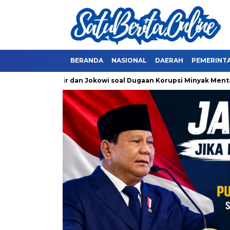
BERANDA
NASIONAL
DAERAH
PEMERINT
rick Thohir dan Jokowi soal Dugaan Korupsi Minyak Mentah Pert