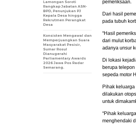
pemeriksaan.
Lamongan Soroti
Rangkap Jabatan ASN-
BPD, Penunjukan PJ
Dari hasil pem
Kepala Desa hingga
Rekrutmen Perangkat
pada tubuh kor
Desa
“Hasil pemeriks
Konsisten Mengawal dan
Memperjuangkan Suara
dari mulut korb
Masyarakat Pesisir,
adanya unsur k
Sumar Rosul
Dianugerahi
Parliamentary Awards
Di lokasi keja
2026 Jawa Pos Radar
berupa telepon 
Semarang.
sepeda motor H
Pihak keluarga
dilakukan otop
untuk dimakam
“Pihak keluarg
menghendaki dil