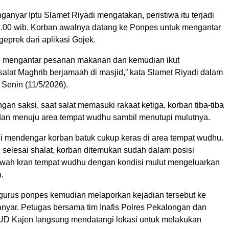
anyar Iptu Slamet Riyadi mengatakan, peristiwa itu terjadi
18.00 wib. Korban awalnya datang ke Ponpes untuk mengantar
eprek dari aplikasi Gojek.
i mengantar pesanan makanan dan kemudian ikut
alat Maghrib berjamaah di masjid,” kata Slamet Riyadi dalam
Senin (11/5/2026).
gan saksi, saat salat memasuki rakaat ketiga, korban tiba-tiba
f dan menuju area tempat wudhu sambil menutupi mulutnya.
i mendengar korban batuk cukup keras di area tempat wudhu.
 selesai shalat, korban ditemukan sudah dalam posisi
bawah kran tempat wudhu dengan kondisi mulut mengeluarkan
a.
urus ponpes kemudian melaporkan kejadian tersebut ke
nyar. Petugas bersama tim Inafis Polres Pekalongan dan
UD Kajen langsung mendatangi lokasi untuk melakukan