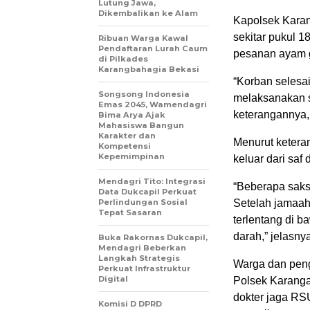
Lutung Jawa,
Dikembalikan ke Alam
Kapolsek Karang
sekitar pukul 
Ribuan Warga Kawal
Pendaftaran Lurah Caum
pesanan ayam g
di Pilkades
Karangbahagia Bekasi
“Korban selesa
Songsong Indonesia
melaksanakan s
Emas 2045, Wamendagri
keterangannya, 
Bima Arya Ajak
Mahasiswa Bangun
Karakter dan
Menurut keteran
Kompetensi
Kepemimpinan
keluar dari sa
Mendagri Tito: Integrasi
“Beberapa saks
Data Dukcapil Perkuat
Perlindungan Sosial
Setelah jamaah
Tepat Sasaran
terlentang di 
darah,” jelasny
Buka Rakornas Dukcapil,
Mendagri Beberkan
Langkah Strategis
Warga dan peng
Perkuat Infrastruktur
Digital
Polsek Karanga
dokter jaga RS
Komisi D DPRD