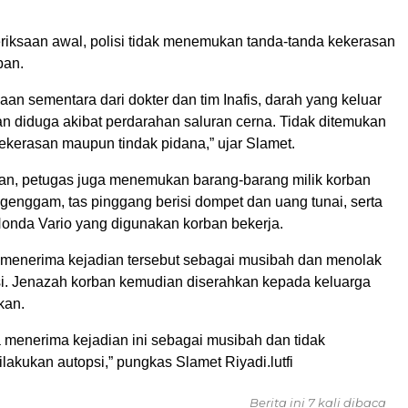
eriksaan awal, polisi tidak menemukan tanda-tanda kekerasan
ban.
aan sementara dari dokter dan tim Inafis, darah yang keluar
an diduga akibat perdarahan saluran cerna. Tidak ditemukan
ekerasan maupun tindak pidana,” ujar Slamet.
dian, petugas juga menemukan barang-barang milik korban
genggam, tas pinggang berisi dompet dan uang tunai, serta
onda Vario yang digunakan korban bekerja.
 menerima kejadian tersebut sebagai musibah dan menolak
si. Jenazah korban kemudian diserahkan kepada keluarga
kan.
a menerima kejadian ini sebagai musibah dan tidak
akukan autopsi,” pungkas Slamet Riyadi.lutfi
Berita ini 7 kali dibaca