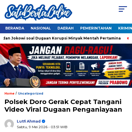
BERANDA
NASIONAL
DAERAH
PEMERINTAHAN
KRIMI
dan Jokowi soal Dugaan Korupsi Minyak Mentah Pertamina
A
/
Home
Uncategorized
Polsek Doro Gerak Cepat Tangani
Video Viral Dugaan Penganiayaan
Lutfi Ahmad
Sabtu, 9 Mei 2026
- 03:51 WIB