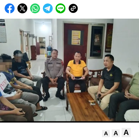
A
A
A