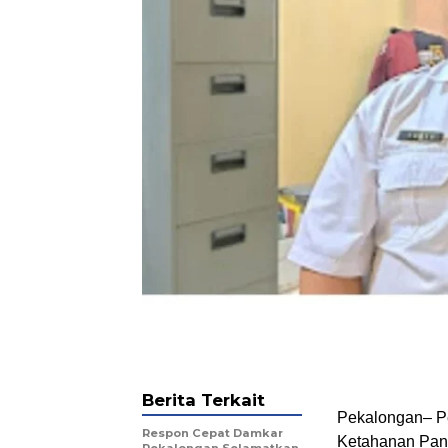
Berita Terkait
Pekalongan– P
Respon Cepat Damkar
Ketahanan Pan