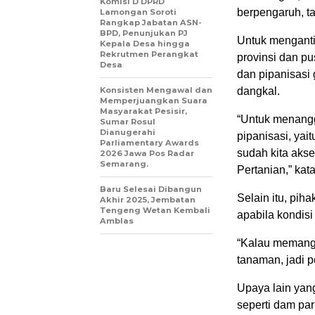
Komisi D DPRD
berpengaruh, tap
Lamongan Soroti
Rangkap Jabatan ASN-
BPD, Penunjukan PJ
Untuk mengant
Kepala Desa hingga
Rekrutmen Perangkat
provinsi dan p
Desa
dan pipanisasi
Konsisten Mengawal dan
dangkal.
Memperjuangkan Suara
Masyarakat Pesisir,
“Untuk menangg
Sumar Rosul
Dianugerahi
pipanisasi, yai
Parliamentary Awards
sudah kita akse
2026 Jawa Pos Radar
Semarang.
Pertanian,” kat
Baru Selesai Dibangun
Selain itu, pih
Akhir 2025, Jembatan
Tengeng Wetan Kembali
apabila kondis
Amblas
“Kalau memang 
tanaman, jadi p
Upaya lain yang
seperti dam par