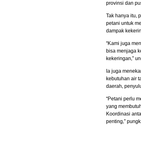
provinsi dan pu
Tak hanya itu, 
petani untuk m
dampak kekeri
“Kami juga men
bisa menjaga 
kekeringan,” u
Ia juga menek
kebutuhan air t
daerah, penyulu
“Petani perlu 
yang membutuhk
Koordinasi ant
penting,” pung