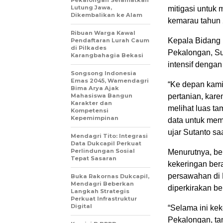
Pekalongan Selamatkan
Lutung Jawa,
mitigasi untuk
Dikembalikan ke Alam
kemarau tahun 
Ribuan Warga Kawal
Kepala Bidang
Pendaftaran Lurah Caum
di Pilkades
Pekalongan, Su
Karangbahagia Bekasi
intensif dengan
Songsong Indonesia
Emas 2045, Wamendagri
“Ke depan kami
Bima Arya Ajak
Mahasiswa Bangun
pertanian, kare
Karakter dan
melihat luas t
Kompetensi
Kepemimpinan
data untuk mem
ujar Sutanto sa
Mendagri Tito: Integrasi
Data Dukcapil Perkuat
Perlindungan Sosial
Menurutnya, be
Tepat Sasaran
kekeringan ber
persawahan di 
Buka Rakornas Dukcapil,
Mendagri Beberkan
diperkirakan b
Langkah Strategis
Perkuat Infrastruktur
Digital
“Selama ini kek
Pekalongan, ta