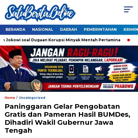
BERANDA
NASIONAL
DAERAH
PEMERINTAHAN
KRIMI
n Jokowi soal Dugaan Korupsi Minyak Mentah Pertamina
Ahok
/
Home
Uncategorized
Paninggaran Gelar Pengobatan
Gratis dan Pameran Hasil BUMDes,
Dihadiri Wakil Gubernur Jawa
Tengah