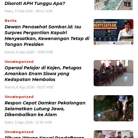
Disorot! APH Tunggu Apa?
Rabu, 11 Feb 2026 - 09:42 WIB
Berita
Dewan Penasehat Sambar.id: Isu
Surpres Pergantian Kapolri
Menyesatkan, Kewenangan Tetap di
Tangan Presiden
Kamis, 6 Agu 2026 - 13:09 WIB
Uncategorized
Operasi Pelajar di Kajen, Petugas
Amankan Enam Siswa yang
Kedapatan Membolos
Kamis, 6 Agu 2026 - 05:57 WIB
Uncategorized
Respon Cepat Damkar Pekalongan
Selamatkan Lutung Jawa,
Dikembalikan ke Alam
Rabu, 5 Agu 2026 - 12:34 WIB
Uncategorized
Ribuan Warga Kawal Pendaftaran