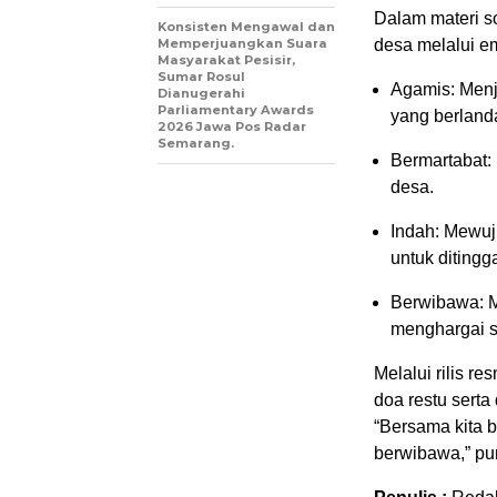
Dalam materi s
Konsisten Mengawal dan
Memperjuangkan Suara
desa melalui em
Masyarakat Pesisir,
Sumar Rosul
Agamis: Menj
Dianugerahi
Parliamentary Awards
yang berland
2026 Jawa Pos Radar
Semarang.
Bermartabat: 
desa.
Indah: Mewuj
untuk ditingga
Berwibawa: M
menghargai s
Melalui rilis r
doa restu sert
“Bersama kita 
berwibawa,” pun