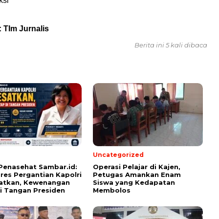
ksi
 TIm Jurnalis
Berita ini 5 kali dibaca
Uncategorized
Penasehat Sambar.id:
Operasi Pelajar di Kajen,
pres Pergantian Kapolri
Petugas Amankan Enam
atkan, Kewenangan
Siswa yang Kedapatan
i Tangan Presiden
Membolos