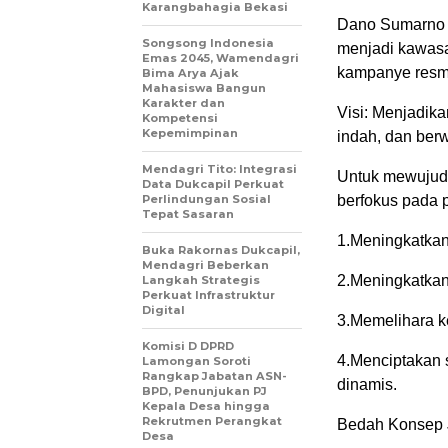
Karangbahagia Bekasi
Dano Sumarno 
Songsong Indonesia
menjadi kawasa
Emas 2045, Wamendagri
kampanye resmi
Bima Arya Ajak
Mahasiswa Bangun
Karakter dan
Visi: Menjadik
Kompetensi
Kepemimpinan
indah, dan ber
Mendagri Tito: Integrasi
Untuk mewujudk
Data Dukcapil Perkuat
Perlindungan Sosial
berfokus pada
Tepat Sasaran
1.Meningkatkan
Buka Rakornas Dukcapil,
Mendagri Beberkan
2.Meningkatkan
Langkah Strategis
Perkuat Infrastruktur
Digital
3.Memelihara 
Komisi D DPRD
4.Menciptakan 
Lamongan Soroti
Rangkap Jabatan ASN-
dinamis.
BPD, Penunjukan PJ
Kepala Desa hingga
Rekrutmen Perangkat
Bedah Konsep
Desa