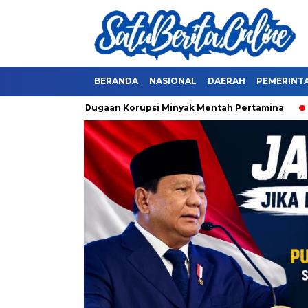
BERANDA
NASIONAL
DAERAH
PEMERINT
wi soal Dugaan Korupsi Minyak Mentah Pertamina
Ahok Doro