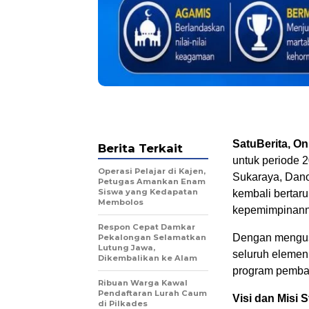
SatuBerita, On
Berita Terkait
untuk periode
Operasi Pelajar di Kajen,
Sukaraya, Dano
Petugas Amankan Enam
Siswa yang Kedapatan
kembali bertar
Membolos
kepemimpinann
Respon Cepat Damkar
Dengan mengus
Pekalongan Selamatkan
Lutung Jawa,
seluruh elemen
Dikembalikan ke Alam
program pemban
Ribuan Warga Kawal
Pendaftaran Lurah Caum
Visi dan Misi S
di Pilkades