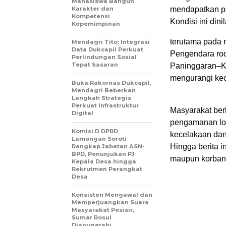
Mahasiswa Bangun
Karakter dan
mendapatkan pe
Kompetensi
Kondisi ini di
Kepemimpinan
terutama pada m
Mendagri Tito: Integrasi
Data Dukcapil Perkuat
Pengendara rod
Perlindungan Sosial
Tepat Sasaran
Paninggaran–K
mengurangi kece
Buka Rakornas Dukcapil,
Mendagri Beberkan
Langkah Strategis
Perkuat Infrastruktur
Masyarakat ber
Digital
pengamanan lok
Komisi D DPRD
kecelakaan dan 
Lamongan Soroti
Hingga berita i
Rangkap Jabatan ASN-
BPD, Penunjukan PJ
maupun korban l
Kepala Desa hingga
Rekrutmen Perangkat
Desa
Konsisten Mengawal dan
Memperjuangkan Suara
Masyarakat Pesisir,
Sumar Rosul
Dianugerahi