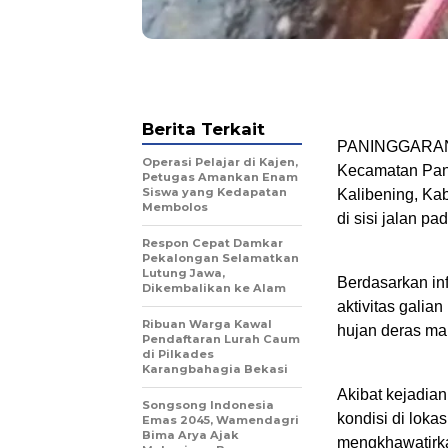
Berita Terkait
PANINGGARAN –
Operasi Pelajar di Kajen,
Kecamatan Pan
Petugas Amankan Enam
Siswa yang Kedapatan
Kalibening, Ka
Membolos
di sisi jalan p
Respon Cepat Damkar
Pekalongan Selamatkan
Lutung Jawa,
Berdasarkan inf
Dikembalikan ke Alam
aktivitas galia
Ribuan Warga Kawal
hujan deras ma
Pendaftaran Lurah Caum
di Pilkades
Karangbahagia Bekasi
Akibat kejadia
Songsong Indonesia
kondisi di lok
Emas 2045, Wamendagri
Bima Arya Ajak
mengkhawatirka