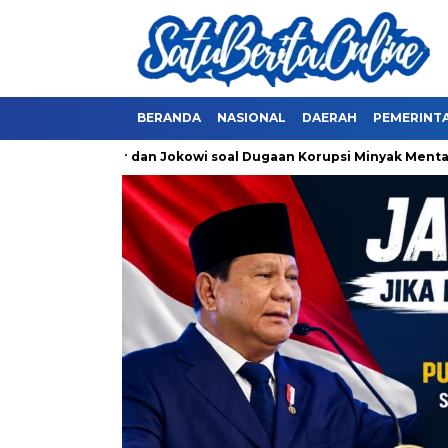
BERANDA
NASIONAL
DAERAH
PEMERINT
k Thohir dan Jokowi soal Dugaan Korupsi Minyak Mentah Pertamin