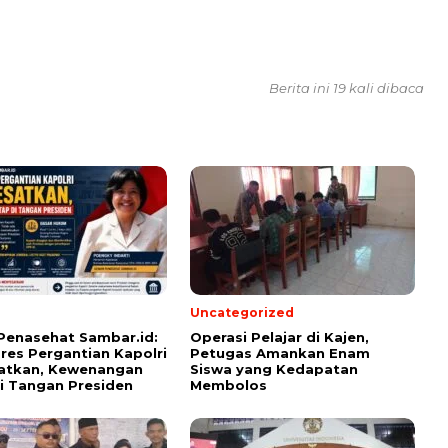
Berita ini 19 kali dibaca
Uncategorized
Penasehat Sambar.id:
Operasi Pelajar di Kajen,
pres Pergantian Kapolri
Petugas Amankan Enam
atkan, Kewenangan
Siswa yang Kedapatan
i Tangan Presiden
Membolos