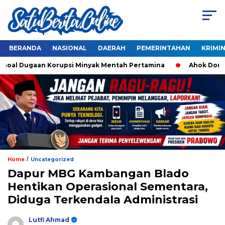
BERANDA
NASIONAL
DAERAH
PEMERINTAHAN
KRIMI
oal Dugaan Korupsi Minyak Mentah Pertamina
Ahok Dorong J
/
Home
Uncategorized
Dapur MBG Kambangan Blado
Hentikan Operasional Sementara,
Diduga Terkendala Administrasi
Lutfi Ahmad