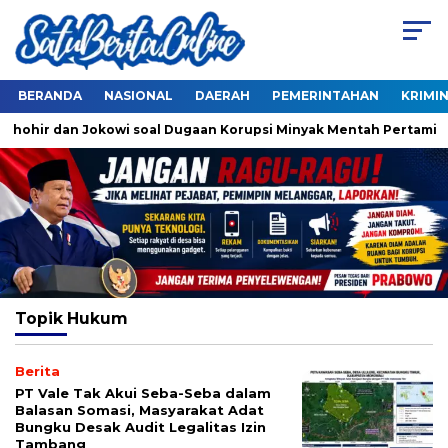
BERANDA
NASIONAL
DAERAH
PEMERINTAHAN
KRIMI
 Thohir dan Jokowi soal Dugaan Korupsi Minyak Mentah Pertamina
Topik
Hukum
Berita
PT Vale Tak Akui Seba-Seba dalam
Balasan Somasi, Masyarakat Adat
Bungku Desak Audit Legalitas Izin
Tambang