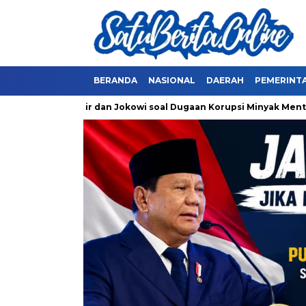
BERANDA
NASIONAL
DAERAH
PEMERINT
rick Thohir dan Jokowi soal Dugaan Korupsi Minyak Mentah Perta