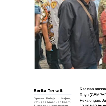
Ratusan massa
Berita Terkait
Raya (GEMPAR) 
Operasi Pelajar di Kajen,
Pekalongan, Jum
Petugas Amankan Enam
Siswa yang Kedapatan