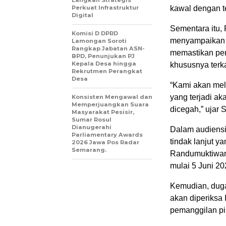
Perkuat Infrastruktur
kawal dengan t
Digital
Sementara itu,
Komisi D DPRD
menyampaikan a
Lamongan Soroti
Rangkap Jabatan ASN-
memastikan pem
BPD, Penunjukan PJ
Kepala Desa hingga
khususnya terka
Rekrutmen Perangkat
Desa
“Kami akan mela
yang terjadi ak
Konsisten Mengawal dan
Memperjuangkan Suara
dicegah,” ujar 
Masyarakat Pesisir,
Sumar Rosul
Dianugerahi
Dalam audiensi
Parliamentary Awards
tindak lanjut y
2026 Jawa Pos Radar
Semarang.
Randumuktiware
mulai 5 Juni 20
Kemudian, dug
akan diperiksa
pemanggilan pih