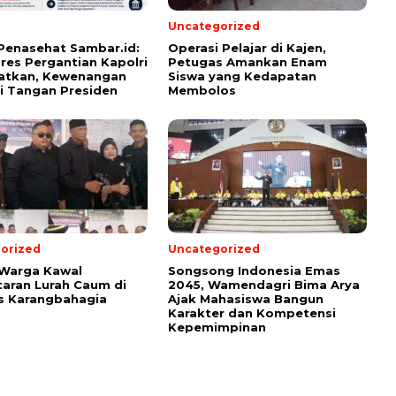
Uncategorized
Penasehat Sambar.id:
Operasi Pelajar di Kajen,
pres Pergantian Kapolri
Petugas Amankan Enam
atkan, Kewenangan
Siswa yang Kedapatan
i Tangan Presiden
Membolos
orized
Uncategorized
 Warga Kawal
Songsong Indonesia Emas
aran Lurah Caum di
2045, Wamendagri Bima Arya
s Karangbahagia
Ajak Mahasiswa Bangun
Karakter dan Kompetensi
Kepemimpinan