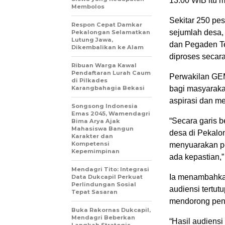
13.00 WIB itu 
Membolos
Sekitar 250 pes
Respon Cepat Damkar
sejumlah desa
Pekalongan Selamatkan
Lutung Jawa,
dan Pegaden Te
Dikembalikan ke Alam
diproses secar
Ribuan Warga Kawal
Pendaftaran Lurah Caum
Perwakilan GE
di Pilkades
Karangbahagia Bekasi
bagi masyarak
aspirasi dan m
Songsong Indonesia
Emas 2045, Wamendagri
“Secara garis 
Bima Arya Ajak
Mahasiswa Bangun
desa di Pekalo
Karakter dan
Kompetensi
menyuarakan pe
Kepemimpinan
ada kepastian,”
Mendagri Tito: Integrasi
Ia menambahkan
Data Dukcapil Perkuat
Perlindungan Sosial
audiensi tertu
Tepat Sasaran
mendorong pen
Buka Rakornas Dukcapil,
Mendagri Beberkan
“Hasil audiensi
Langkah Strategis