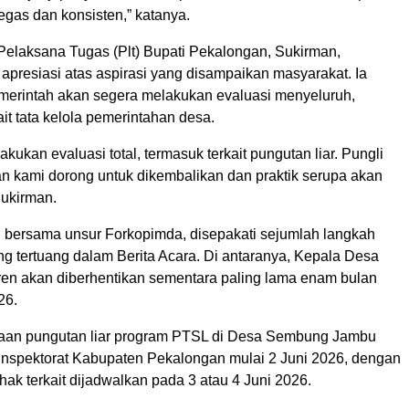
egas dan konsisten,” katanya.
 Pelaksana Tugas (Plt) Bupati Pekalongan, Sukirman,
presiasi atas aspirasi yang disampaikan masyarakat. Ia
erintah akan segera melakukan evaluasi menyeluruh,
it tata kelola pemerintahan desa.
kukan evaluasi total, termasuk terkait pungutan liar. Pungli
an kami dorong untuk dikembalikan dan praktik serupa akan
Sukirman.
 bersama unsur Forkopimda, disepakati sejumlah langkah
ang tertuang dalam Berita Acara. Di antaranya, Kepala Desa
n akan diberhentikan sementara paling lama enam bulan
26.
aan pungutan liar program PTSL di Desa Sembung Jambu
 Inspektorat Kabupaten Pekalongan mulai 2 Juni 2026, dengan
ak terkait dijadwalkan pada 3 atau 4 Juni 2026.