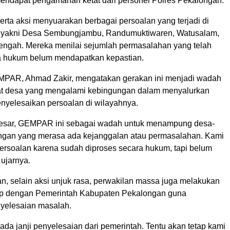
mendapat pengamanan ketat dari personel Polres Pekalongan.
erta aksi menyuarakan berbagai persoalan yang terjadi di
, yakni Desa Sembungjambu, Randumuktiwaren, Watusalam,
ngah. Mereka menilai sejumlah permasalahan yang telah
a hukum belum mendapatkan kepastian.
MPAR, Ahmad Zakir, mengatakan gerakan ini menjadi wadah
at desa yang mengalami kebingungan dalam menyalurkan
enyelesaikan persoalan di wilayahnya.
besar, GEMPAR ini sebagai wadah untuk menampung desa-
ngan yang merasa ada kejanggalan atau permasalahan. Kami
rsoalan karena sudah diproses secara hukum, tapi belum
 ujarnya.
, selain aksi unjuk rasa, perwakilan massa juga melakukan
tup dengan Pemerintah Kabupaten Pekalongan guna
yelesaian masalah.
 ada janji penyelesaian dari pemerintah. Tentu akan tetap kami