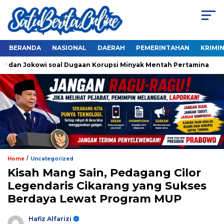
BERANDA
NASIONAL
DAERAH
PEMERINTAHAN
KRIMI
dan Jokowi soal Dugaan Korupsi Minyak Mentah Pertamina
A
/
Home
Uncategorized
Kisah Mang Sain, Pedagang Cilor
Legendaris Cikarang yang Sukses
Berdaya Lewat Program MUP
Hafiz Alfarizi