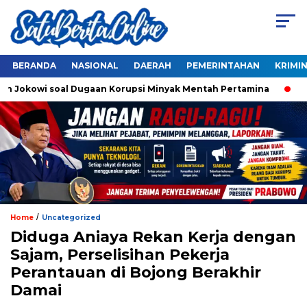
BERANDA
NASIONAL
DAERAH
PEMERINTAHAN
KRIMI
 Jokowi soal Dugaan Korupsi Minyak Mentah Pertamina
Ahok
/
Home
Uncategorized
Diduga Aniaya Rekan Kerja dengan
Sajam, Perselisihan Pekerja
Perantauan di Bojong Berakhir
Damai