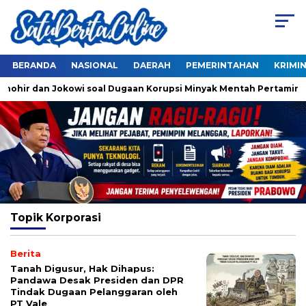
BERANDA
NASIONAL
DAERAH
PEMERINTAHAN
KRIMI
Thohir dan Jokowi soal Dugaan Korupsi Minyak Mentah Pertamina
Topik
Korporasi
Berita
Tanah Digusur, Hak Dihapus:
Pandawa Desak Presiden dan DPR
Tindak Dugaan Pelanggaran oleh
PT Vale