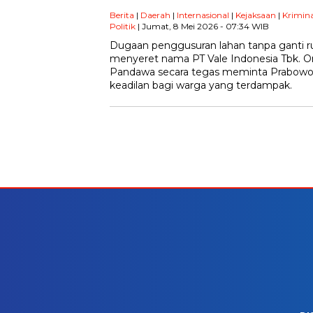
Berita
|
Daerah
|
Internasional
|
Kejaksaan
|
Krimina
Politik
| Jumat, 8 Mei 2026 - 07:34 WIB
Dugaan penggusuran lahan tanpa ganti r
menyeret nama PT Vale Indonesia Tbk. O
Pandawa secara tegas meminta Prabowo
keadilan bagi warga yang terdampak.