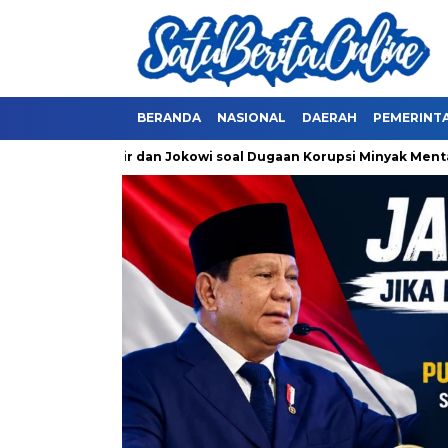
BERANDA
NASIONAL
DAERAH
PEMERINT
ksa Erick Thohir dan Jokowi soal Dugaan Korupsi Minyak Mentah 