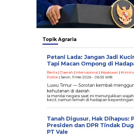
Topik
Agraria
Petani Lada: Jangan Jadi Kuci
Tapi Macan Ompong di Hada
Berita
|
Daerah
|
Internasional
|
Kejaksaan
|
Krimina
Politik
| Senin, 11 Mei 2026 - 06:53 WIB
Luwu Timur — Sorotan kembali menggunca
kehutanan di daerah
Ia menilai negara saat ini menunjukkan waja
kecil, namun lemah di hadapan kepentingan
Tanah Digusur, Hak Dihapus:
Presiden dan DPR Tindak Dug
PT Vale