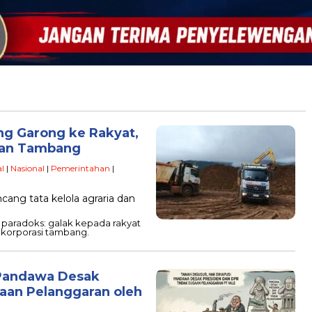
ng Garong ke Rakyat,
pan Tambang
l
|
Nasional
|
Pemerintahan
|
ng tata kelola agraria dan
h paradoks: galak kepada rakyat
 korporasi tambang.
 Pandawa Desak
aan Pelanggaran oleh