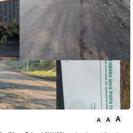
A
A
A