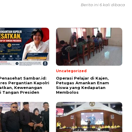
Berita ini 6 kali dibaca
Uncategorized
Penasehat Sambar.id:
Operasi Pelajar di Kajen,
pres Pergantian Kapolri
Petugas Amankan Enam
atkan, Kewenangan
Siswa yang Kedapatan
i Tangan Presiden
Membolos