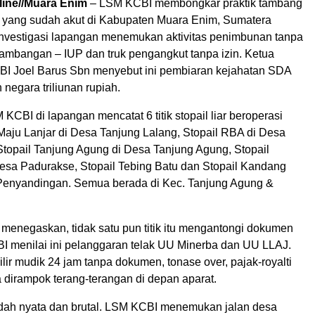
line//Muara Enim
– LSM KCBI membongkar praktik tambang
al yang sudah akut di Kabupaten Muara Enim, Sumatera
 investigasi lapangan menemukan aktivitas penimbunan tanpa
tambangan – IUP dan truk pengangkut tanpa izin. Ketua
 Joel Barus Sbn menyebut ini pembiaran kejahatan SDA
negara triliunan rupiah.
 KCBI di lapangan mencatat 6 titik stopail liar beroperasi
Maju Lanjar di Desa Tanjung Lalang, Stopail RBA di Desa
topail Tanjung Agung di Desa Tanjung Agung, Stopail
esa Padurakse, Stopail Tebing Batu dan Stopail Kandang
Penyandingan. Semua berada di Kec. Tanjung Agung &
 menegaskan, tidak satu pun titik itu mengantongi dokumen
I menilai ini pelanggaran telak UU Minerba dan UU LLAJ.
ilir mudik 24 jam tanpa dokumen, tonase over, pajak-royalti
 dirampok terang-terangan di depan aparat.
ah nyata dan brutal. LSM KCBI menemukan jalan desa