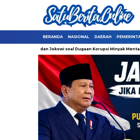
BERANDA
NASIONAL
DAERAH
PEMERINT
ick Thohir dan Jokowi soal Dugaan Korupsi Minyak Mentah Pertam