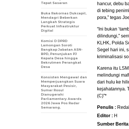
Tepat Sasaran
hancur, debu b
di tebing penim
Buka Rakornas Dukcapil,
pora,” tegas Jo
Mendagri Beberkan
Langkah Strategis
Perkuat Infrastruktur
“Ini bukan ‘tam
Digital
dilindungi,” s
Komisi D DPRD
KLHK, Polda Su
Lamongan Soroti
Segel hari ini,
Rangkap Jabatan ASN-
BPD, Penunjukan PJ
kriminalisasi so
Kepala Desa hingga
Rekrutmen Perangkat
Desa
Karena itu LSM
melindungi maf
Konsisten Mengawal dan
Memperjuangkan Suara
dari hulu ke hil
Masyarakat Pesisir,
kejahatannya. 
Sumar Rosul
Dianugerahi
(C)”*
Parliamentary Awards
2026 Jawa Pos Radar
Penulis :
Reda
Semarang.
Editor :
H
Sumber Berita