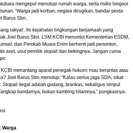
atubara mengepul menutupi rumah warga, serta risiko longsor
bunan. “Warga jadi korban, negara dirugikan, bandar pesta
el Barus Sbn.
bang rakyat’. Ini kejahatan lingkungan berjamaah yang
entak Joel Barus Sbn. LSM KCBI menuntut Kementerian ESDM,
msel, dan Pemkab Muara Enim berhenti jadi penonton.
 sita aset, usut pemilik stopail dan bekingnya. Jangan cuma
pir.
 KCBI menantang aparat penegak hukum: mau berantas atau
ia? Joel Barus Sbn menutup: “Kalau serius jaga SDA, sikat
ir. Stopail ilegal adalah gudang, brankas, sekaligus simpul
Tangkap bandarnya, bukan kambing hitamnya,” pungkasnya.
ksi
: Warga