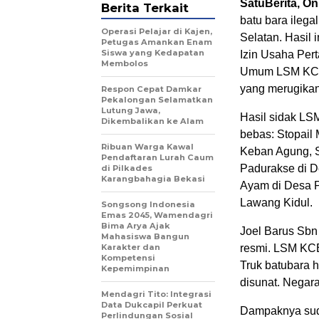
SatuBerita, On
Berita Terkait
batu bara ileg
Operasi Pelajar di Kajen,
Selatan. Hasil
Petugas Amankan Enam
Siswa yang Kedapatan
Izin Usaha Per
Membolos
Umum LSM KCBI
yang merugikan 
Respon Cepat Damkar
Pekalongan Selamatkan
Lutung Jawa,
Hasil sidak LSM
Dikembalikan ke Alam
bebas: Stopail 
Ribuan Warga Kawal
Keban Agung, S
Pendaftaran Lurah Caum
Padurakse di D
di Pilkades
Karangbahagia Bekasi
Ayam di Desa 
Lawang Kidul.
Songsong Indonesia
Emas 2045, Wamendagri
Bima Arya Ajak
Joel Barus Sbn
Mahasiswa Bangun
Karakter dan
resmi. LSM KCB
Kompetensi
Truk batubara h
Kepemimpinan
disunat. Negara
Mendagri Tito: Integrasi
Data Dukcapil Perkuat
Dampaknya sud
Perlindungan Sosial