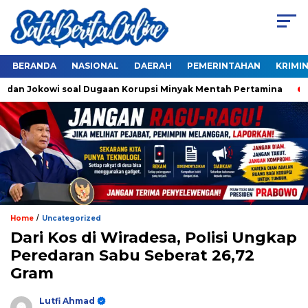
BERANDA
NASIONAL
DAERAH
PEMERINTAHAN
KRIMI
dan Jokowi soal Dugaan Korupsi Minyak Mentah Pertamina
Ah
/
Home
Uncategorized
Dari Kos di Wiradesa, Polisi Ungkap
Peredaran Sabu Seberat 26,72
Gram
Lutfi Ahmad