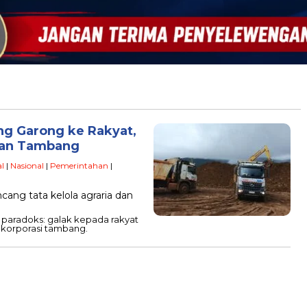
ng Garong ke Rakyat,
pan Tambang
l
|
Nasional
|
Pemerintahan
|
ng tata kelola agraria dan
h paradoks: galak kepada rakyat
 korporasi tambang.