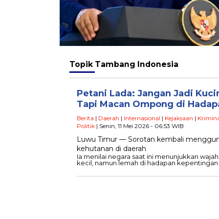
Topik
Tambang Indonesia
Petani Lada: Jangan Jadi Kuci
Tapi Macan Ompong di Hada
Berita
|
Daerah
|
Internasional
|
Kejaksaan
|
Krimina
Politik
| Senin, 11 Mei 2026 - 06:53 WIB
Luwu Timur — Sorotan kembali menggunca
kehutanan di daerah
Ia menilai negara saat ini menunjukkan waja
kecil, namun lemah di hadapan kepentingan