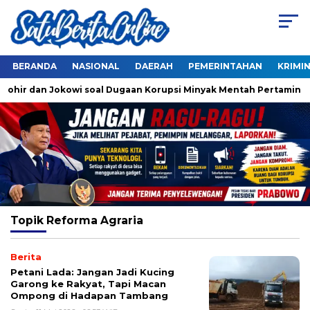
BERANDA
NASIONAL
DAERAH
PEMERINTAHAN
KRIMI
Thohir dan Jokowi soal Dugaan Korupsi Minyak Mentah Pertamina
Topik
Reforma Agraria
Berita
Petani Lada: Jangan Jadi Kucing
Garong ke Rakyat, Tapi Macan
Ompong di Hadapan Tambang