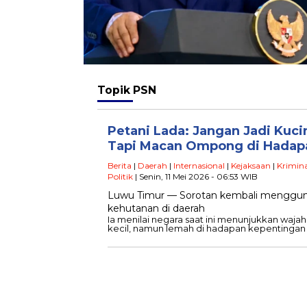
Topik
PSN
Petani Lada: Jangan Jadi Kuci
Tapi Macan Ompong di Hada
Berita
|
Daerah
|
Internasional
|
Kejaksaan
|
Krimina
Politik
| Senin, 11 Mei 2026 - 06:53 WIB
Luwu Timur — Sorotan kembali menggunca
kehutanan di daerah
Ia menilai negara saat ini menunjukkan waja
kecil, namun lemah di hadapan kepentingan