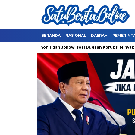
BERANDA
NASIONAL
DAERAH
PEMERINT
a Periksa Erick Thohir dan Jokowi soal Dugaan Korupsi Minyak M