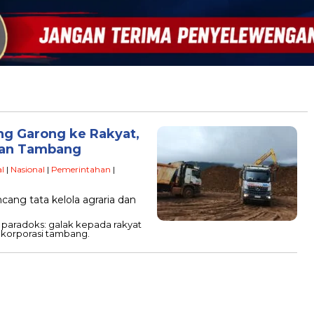
ng Garong ke Rakyat,
pan Tambang
l
|
Nasional
|
Pemerintahan
|
ng tata kelola agraria dan
h paradoks: galak kepada rakyat
 korporasi tambang.