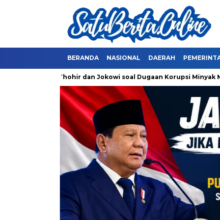
BERANDA
NASIONAL
DAERAH
PEMERINT
Periksa Erick Thohir dan Jokowi soal Dugaan Korupsi Minyak Me