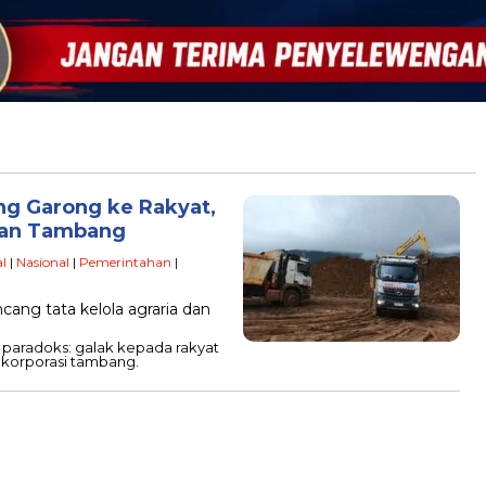
ng Garong ke Rakyat,
pan Tambang
l
|
Nasional
|
Pemerintahan
|
ng tata kelola agraria dan
h paradoks: galak kepada rakyat
 korporasi tambang.