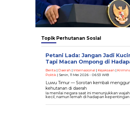
Topik
Perhutanan Sosial
Petani Lada: Jangan Jadi Kuci
Tapi Macan Ompong di Hada
Berita
|
Daerah
|
Internasional
|
Kejaksaan
|
Krimina
Politik
| Senin, 11 Mei 2026 - 06:53 WIB
Luwu Timur — Sorotan kembali menggunca
kehutanan di daerah
Ia menilai negara saat ini menunjukkan waja
kecil, namun lemah di hadapan kepentingan