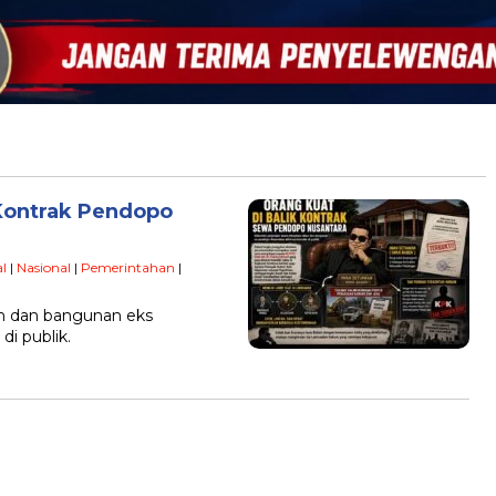
 Kontrak Pendopo
l
|
Nasional
|
Pemerintahan
|
n dan bangunan eks
di publik.