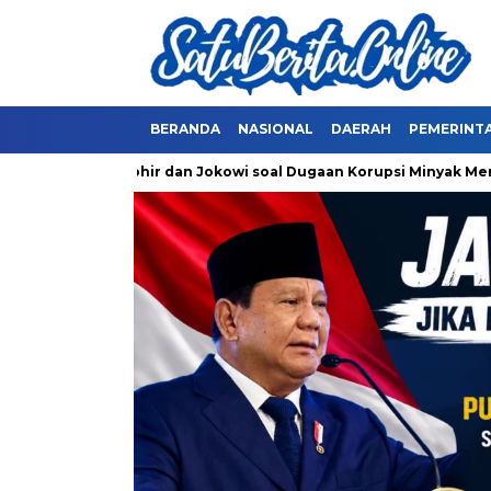
BERANDA
NASIONAL
DAERAH
PEMERINT
riksa Erick Thohir dan Jokowi soal Dugaan Korupsi Minyak Menta