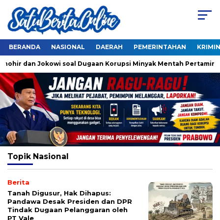
BERANDA
NASIONAL
DAERAH
PEMERINTAHAN
KRIMI
Thohir dan Jokowi soal Dugaan Korupsi Minyak Mentah Pertamina
Topik
Nasional
Berita
Tanah Digusur, Hak Dihapus:
Pandawa Desak Presiden dan DPR
Tindak Dugaan Pelanggaran oleh
PT Vale