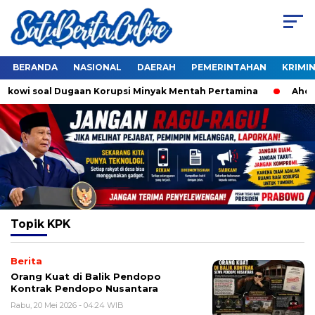
BERANDA
NASIONAL
DAERAH
PEMERINTAHAN
KRIMI
Jokowi soal Dugaan Korupsi Minyak Mentah Pertamina
Ahok 
Topik
KPK
Berita
Orang Kuat di Balik Pendopo
Kontrak Pendopo Nusantara
Rabu, 20 Mei 2026 - 04:24 WIB