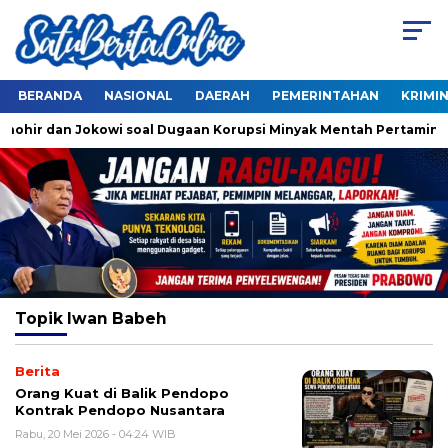
BERANDA
NASIONAL
DAERAH
PEMERINTAHAN
KRIMI
Thohir dan Jokowi soal Dugaan Korupsi Minyak Mentah Pertamina
Topik
Iwan Babeh
Berita
Orang Kuat di Balik Pendopo
Kontrak Pendopo Nusantara
Rabu, 20 Mei 2026 - 04:24 WIB