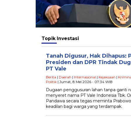
Topik
Investasi
Tanah Digusur, Hak Dihapus:
Presiden dan DPR Tindak Dug
PT Vale
Berita
|
Daerah
|
Internasional
|
Kejaksaan
|
Krimina
Politik
| Jumat, 8 Mei 2026 - 07:34 WIB
Dugaan penggusuran lahan tanpa ganti r
menyeret nama PT Vale Indonesia Tbk. O
Pandawa secara tegas meminta Prabowo
keadilan bagi warga yang terdampak.