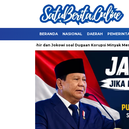
BERANDA
NASIONAL
DAERAH
PEMERINT
iksa Erick Thohir dan Jokowi soal Dugaan Korupsi Minyak Menta