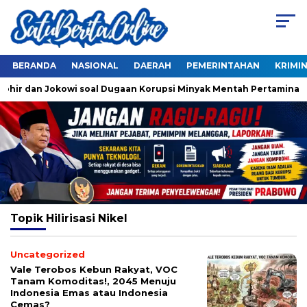
BERANDA
NASIONAL
DAERAH
PEMERINTAHAN
KRIMI
hohir dan Jokowi soal Dugaan Korupsi Minyak Mentah Pertamina
Topik
Hilirisasi Nikel
Uncategorized
Vale Terobos Kebun Rakyat, VOC
Tanam Komoditas!, 2045 Menuju
Indonesia Emas atau Indonesia
Cemas?