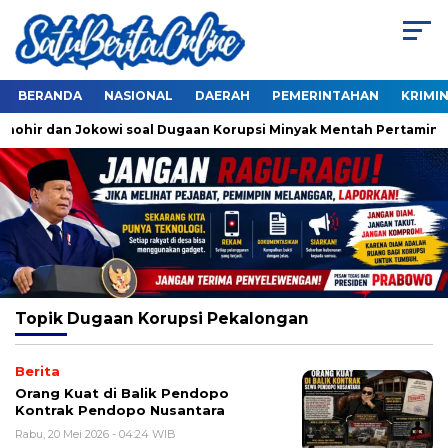
BERANDA
NASIONAL
DAERAH
PEMERINTAHAN
KRIMI
Thohir dan Jokowi soal Dugaan Korupsi Minyak Mentah Pertamina
Topik
Dugaan Korupsi Pekalongan
Berita
Orang Kuat di Balik Pendopo
Kontrak Pendopo Nusantara
Rabu, 20 Mei 2026 - 04:24 WIB