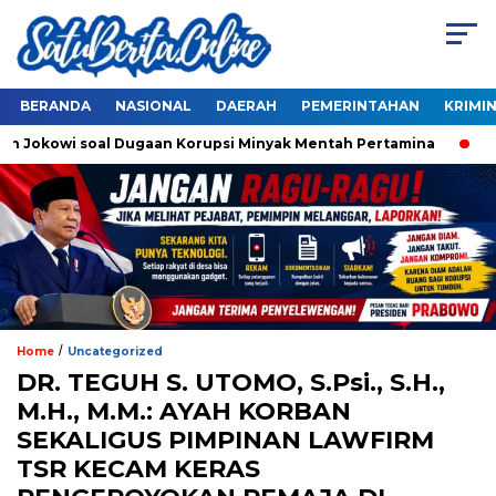
BERANDA
NASIONAL
DAERAH
PEMERINTAHAN
KRIMI
 Jokowi soal Dugaan Korupsi Minyak Mentah Pertamina
Ahok 
/
Home
Uncategorized
DR. TEGUH S. UTOMO, S.Psi., S.H.,
M.H., M.M.: AYAH KORBAN
SEKALIGUS PIMPINAN LAWFIRM
TSR KECAM KERAS