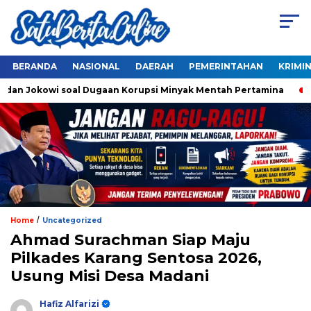
BERANDA
NASIONAL
DAERAH
PEMERINTAHAN
KRIMI
an Jokowi soal Dugaan Korupsi Minyak Mentah Pertamina
Ah
/
Home
Uncategorized
Ahmad Surachman Siap Maju
Pilkades Karang Sentosa 2026,
Usung Misi Desa Madani
Hafiz Alfarizi