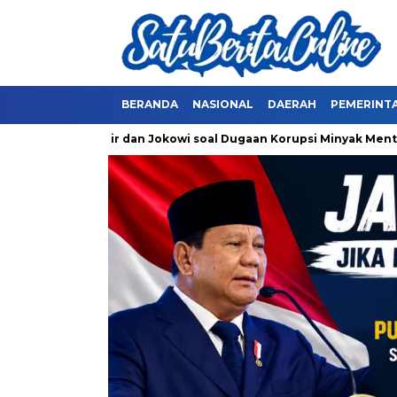
BERANDA
NASIONAL
DAERAH
PEMERINT
ksa Erick Thohir dan Jokowi soal Dugaan Korupsi Minyak Mentah 