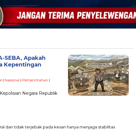
A-SEBA, Apakah
ga Kepentingan
l
|
Nasional
|
Pemerintahan
|
epolisian Negara Republik
:
tral dan tidak terjebak pada kesan hanya menjaga stabilitas