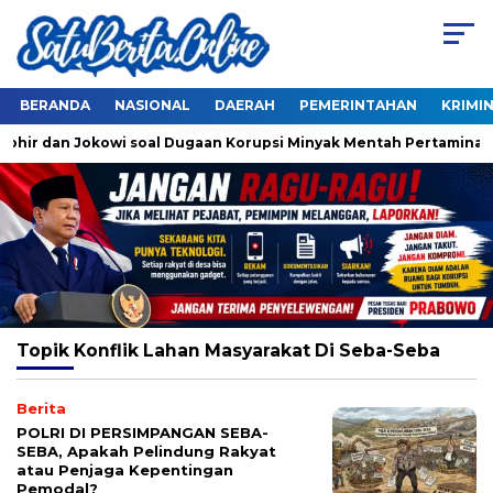
BERANDA
NASIONAL
DAERAH
PEMERINTAHAN
KRIMI
hohir dan Jokowi soal Dugaan Korupsi Minyak Mentah Pertamina
Topik
Konflik Lahan Masyarakat Di Seba-Seba
Berita
POLRI DI PERSIMPANGAN SEBA-
SEBA, Apakah Pelindung Rakyat
atau Penjaga Kepentingan
Pemodal?