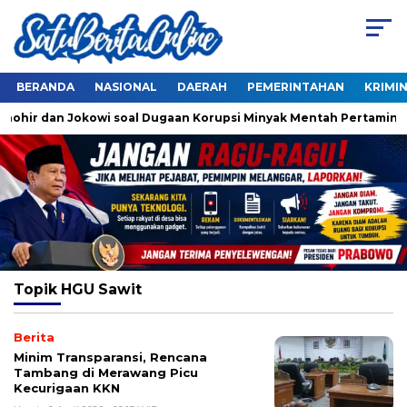
BERANDA
NASIONAL
DAERAH
PEMERINTAHAN
KRIMI
Thohir dan Jokowi soal Dugaan Korupsi Minyak Mentah Pertamina
Topik
HGU Sawit
Berita
Minim Transparansi, Rencana
Tambang di Merawang Picu
Kecurigaan KKN